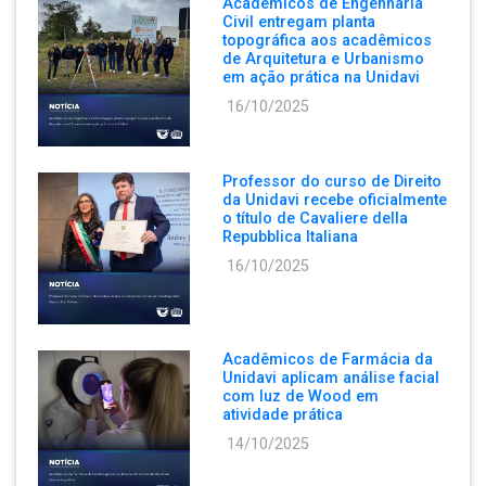
Acadêmicos de Engenharia
Civil entregam planta
topográfica aos acadêmicos
de Arquitetura e Urbanismo
em ação prática na Unidavi
16/10/2025
Professor do curso de Direito
da Unidavi recebe oficialmente
o título de Cavaliere della
Repubblica Italiana
16/10/2025
Acadêmicos de Farmácia da
Unidavi aplicam análise facial
com luz de Wood em
atividade prática
14/10/2025