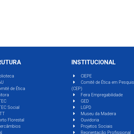
RUTURA
INSTITUCIONAL
blioteca
CIEPE
AU
Comitê de Ética em Pesqui
mitê de Ética
(CEP)
itora
Feira Empregabilidade
TEC
GED
EC Social
LGPD
TT
Museu da Madeira
rto Florestal
Ouvidoria
tercâmbios
Projetos Sociais
I
Reorientação Profissional