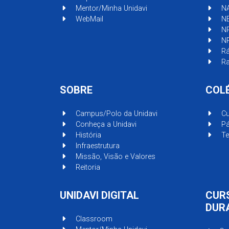
Mentor/Minha Unidavi
N
WebMail
N
N
N
Rá
Ra
SOBRE
COL
Campus/Polo da Unidavi
Cu
Conheça a Unidavi
Pá
História
Te
Infraestrutura
Missão, Visão e Valores
Reitoria
UNIDAVI DIGITAL
CUR
DUR
Classroom