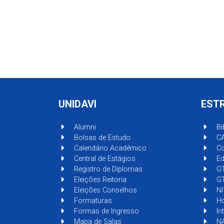
UNIDAVI
EST
Alumni
Bi
Bolsas de Estudo
C
Calendário Acadêmico
Co
Central de Estágios
Ed
Registro de Diplomas
G
Eleições Reitoria
GT
Eleições Conselhos
NI
Formaturas
Ho
Formas de Ingresso
In
Mapa de Salas
NA