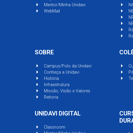
Mentor/Minha Unidavi
N
WebMail
N
N
N
Rá
Ra
SOBRE
COL
Campus/Polo da Unidavi
Cu
Conheça a Unidavi
Pá
História
Te
Infraestrutura
Missão, Visão e Valores
Reitoria
UNIDAVI DIGITAL
CUR
DUR
Classroom