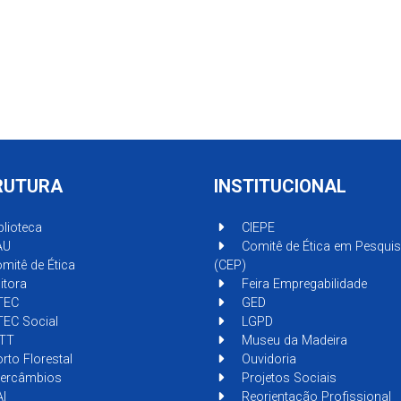
RUTURA
INSTITUCIONAL
blioteca
CIEPE
AU
Comitê de Ética em Pesqui
mitê de Ética
(CEP)
itora
Feira Empregabilidade
TEC
GED
EC Social
LGPD
TT
Museu da Madeira
rto Florestal
Ouvidoria
tercâmbios
Projetos Sociais
I
Reorientação Profissional