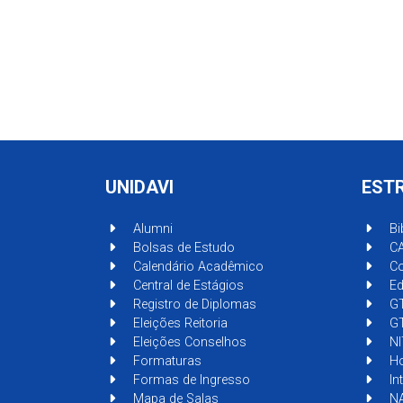
UNIDAVI
EST
Alumni
Bi
Bolsas de Estudo
C
Calendário Acadêmico
Co
Central de Estágios
Ed
Registro de Diplomas
G
Eleições Reitoria
GT
Eleições Conselhos
NI
Formaturas
Ho
Formas de Ingresso
In
Mapa de Salas
NA