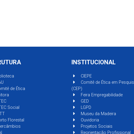
RUTURA
INSTITUCIONAL
blioteca
CIEPE
AU
Comitê de Ética em Pesqui
mitê de Ética
(CEP)
itora
Feira Empregabilidade
TEC
GED
EC Social
LGPD
TT
Museu da Madeira
rto Florestal
Ouvidoria
tercâmbios
Projetos Sociais
I
Reorientação Profissional