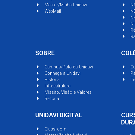
Mentor/Minha Unidavi
N
WebMail
N
N
N
Rá
Ra
SOBRE
COL
Campus/Polo da Unidavi
Cu
Conheça a Unidavi
Pá
História
Te
Infraestrutura
Missão, Visão e Valores
Reitoria
UNIDAVI DIGITAL
CUR
DUR
Classroom