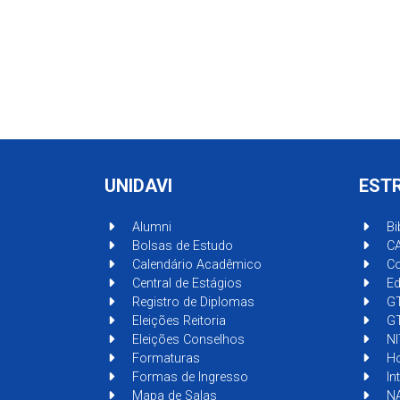
UNIDAVI
EST
Alumni
Bi
Bolsas de Estudo
C
Calendário Acadêmico
Co
Central de Estágios
Ed
Registro de Diplomas
G
Eleições Reitoria
GT
Eleições Conselhos
NI
Formaturas
Ho
Formas de Ingresso
In
Mapa de Salas
NA