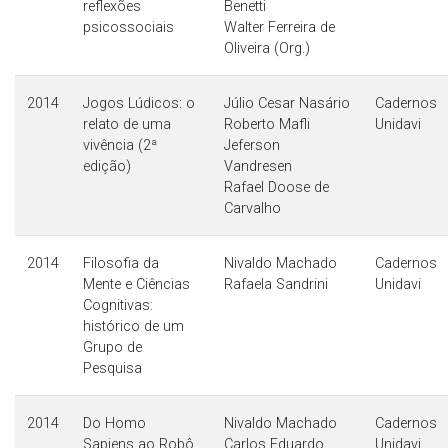
reflexões
Benetti
psicossociais
Walter Ferreira de
Oliveira (Org.)
2014
Jogos Lúdicos: o
Júlio Cesar Nasário
Cadernos
relato de uma
Roberto Mafli
Unidavi
vivência (2ª
Jeferson
edição)
Vandresen
Rafael Doose de
Carvalho
2014
Filosofia da
Nivaldo Machado
Cadernos
Mente e Ciências
Rafaela Sandrini
Unidavi
Cognitivas:
histórico de um
Grupo de
Pesquisa
2014
Do Homo
Nivaldo Machado
Cadernos
Sapiens ao Robô
Carlos Eduardo
Unidavi