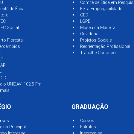
U
Comitê de Ética em Pesquis
itê de Ética
Feira Empregabilidade
tora
GED
EC
LGPD
EC Social
Museu da Madeira
TT
Ouvidoria
to Florestal
Projetos Sociais
tercâmbios
Reorientação Profissional
I
Trabalhe Conosco
F
AP
J
GD
dio UNIDAVI 102,5 Fm
mais
ÉGIO
GRADUAÇÃO
rsos
Cursos
ina Principal
Estrutura
ho Interesse
Inscreva-se