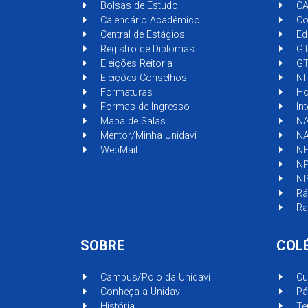
Bolsas de Estudo
CA
Calendário Acadêmico
Com
Central de Estágios
Edi
Registro de Diplomas
GT
Eleições Reitoria
GT
Eleições Conselhos
NI
Formaturas
Hor
Formas de Ingresso
In
Mapa de Salas
NA
Mentor/Minha Unidavi
NA
WebMail
NE
NP
NP
Rá
Ra
SOBRE
COL
Campus/Polo da Unidavi
Cu
Conheça a Unidavi
Pág
História
Ten