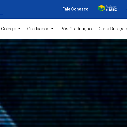
Fale Conosco
ent)
Colégio
Graduação
Pós Graduação
Curta Duraçã